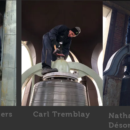
ers
Carl Tremblay
Nath
Déso