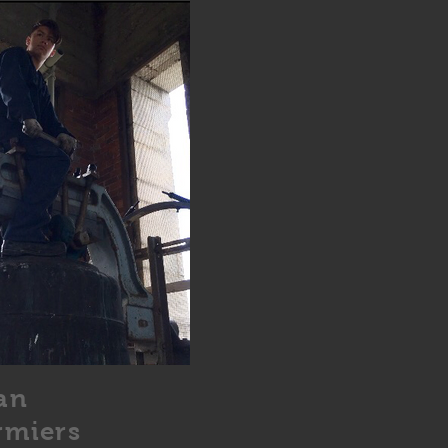
an
rmiers