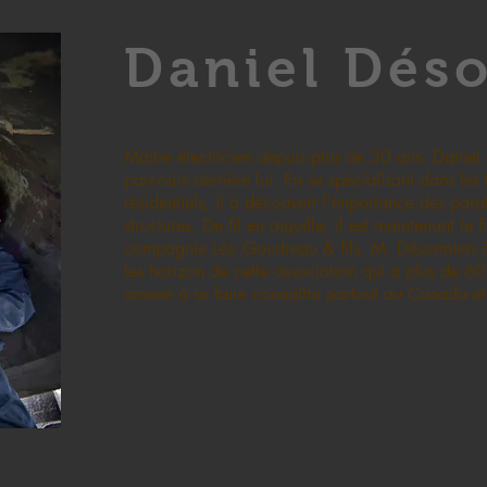
Daniel Dés
Maitre électricien depuis plus de 30 ans, Daniel 
parcours derrière lui. En se spécialisant dans les
résidentiels, il à découvert l'importance des para
structures. De fil en aiguille, il est maintenant le 
compagnie Léo Goudreau & fils. M. Désormiers à r
les horizon de cette association qui a plus de 60
amené à se faire connaître partout au Canada e