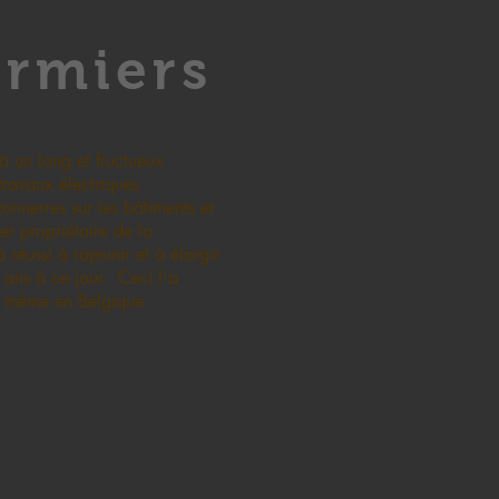
ormiers
à un long et fructueux
 travaux électriques
tonnerres sur les bâtiments et
fier propriétaire de la
éussi à rajeunir et à élargir
 ans à ce jour. Ceci l'a
t même en Belgique.